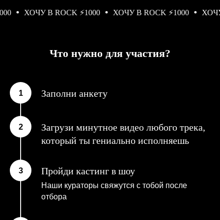
0
ХОЧУ В ROCK ⚡️1000
ХОЧУ В ROCK ⚡️1000
ХОЧУ В
Что нужно для участия?
Заполни анкету
Загрузи минутное видео любого трека,
который ты гениально исполняешь
Пройди кастинг в шоу
Наши кураторы свяжутся с тобой после
отбора